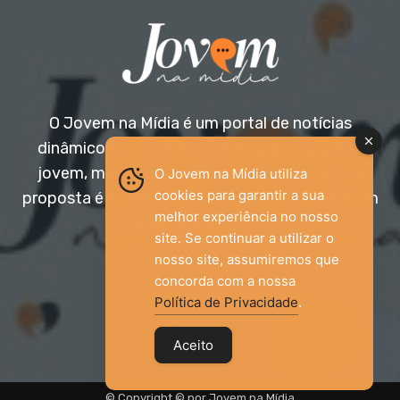
O Jovem na Mídia é um portal de notícias
dinâmico e acessível, voltado para o público
jovem, mas aberto a todas as idades. Nossa
O Jovem na Mídia utiliza
cookies para garantir a sua
proposta é trazer informação relevante com um
melhor experiência no nosso
olhar diferenciado.
site. Se continuar a utilizar o
nosso site, assumiremos que
Entre em contato:
jovemnamidia2017@gmail.com
concorda com a nossa
Política de Privacidade
.
Aceito
© Copyright © por Jovem na Mídia