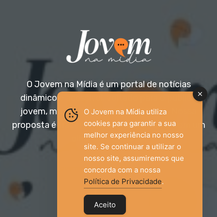
O Jovem na Mídia é um portal de notícias
dinâmico e acessível, voltado para o público
jovem, mas aberto a todas as idades. Nossa
O Jovem na Mídia utiliza
cookies para garantir a sua
proposta é trazer informação relevante com um
melhor experiência no nosso
olhar diferenciado.
site. Se continuar a utilizar o
nosso site, assumiremos que
Entre em contato:
jovemnamidia2017@gmail.com
concorda com a nossa
Política de Privacidade
.
Aceito