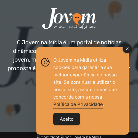
O Jovem na Mídia é um portal de notícias
dinâmico e acessível, voltado para o público
jovem, mas aberto a todas as idades. Nossa
O Jovem na Mídia utiliza
cookies para garantir a sua
proposta é trazer informação relevante com um
melhor experiência no nosso
olhar diferenciado.
site. Se continuar a utilizar o
nosso site, assumiremos que
Entre em contato:
jovemnamidia2017@gmail.com
concorda com a nossa
Política de Privacidade
.
Aceito
© Copyright © por Jovem na Mídia