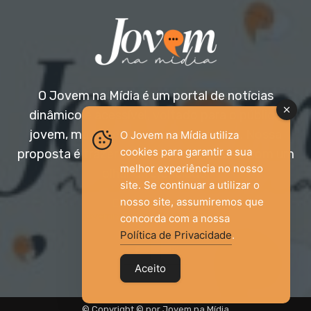
O Jovem na Mídia é um portal de notícias
dinâmico e acessível, voltado para o público
jovem, mas aberto a todas as idades. Nossa
O Jovem na Mídia utiliza
cookies para garantir a sua
proposta é trazer informação relevante com um
melhor experiência no nosso
olhar diferenciado.
site. Se continuar a utilizar o
nosso site, assumiremos que
Entre em contato:
jovemnamidia2017@gmail.com
concorda com a nossa
Política de Privacidade
.
Aceito
© Copyright © por Jovem na Mídia