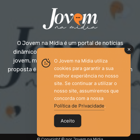
O Jovem na Mídia é um portal de notícias
dinâmico e acessível, voltado para o público
jovem, mas aberto a todas as idades. Nossa
O Jovem na Mídia utiliza
cookies para garantir a sua
proposta é trazer informação relevante com um
melhor experiência no nosso
olhar diferenciado.
site. Se continuar a utilizar o
nosso site, assumiremos que
Entre em contato:
jovemnamidia2017@gmail.com
concorda com a nossa
Política de Privacidade
.
Aceito
© Copyright © por Jovem na Mídia