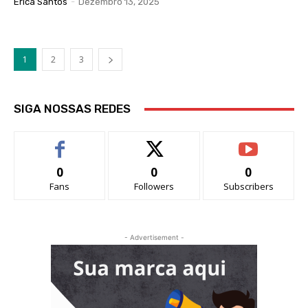
Érica Santos
-
Dezembro 13, 2025
1
2
3
SIGA NOSSAS REDES
0
0
0
Fans
Followers
Subscribers
- Advertisement -