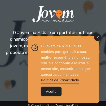
O Jovem na Mídia é um portal de notícias
dinâmico e acessível, voltado para o público
jovem, mas aberto a todas as idades. Nossa
O Jovem na Mídia utiliza
cookies para garantir a sua
proposta é trazer informação relevante com um
melhor experiência no nosso
olhar diferenciado.
site. Se continuar a utilizar o
nosso site, assumiremos que
Entre em contato:
jovemnamidia2017@gmail.com
concorda com a nossa
Política de Privacidade
.
Aceito
© Copyright © por Jovem na Mídia