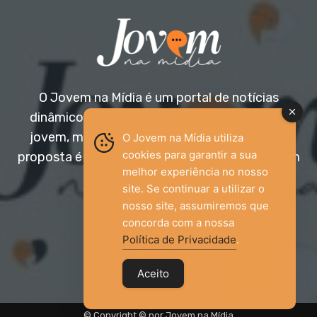
O Jovem na Mídia é um portal de notícias
dinâmico e acessível, voltado para o público
jovem, mas aberto a todas as idades. Nossa
O Jovem na Mídia utiliza
cookies para garantir a sua
proposta é trazer informação relevante com um
melhor experiência no nosso
olhar diferenciado.
site. Se continuar a utilizar o
nosso site, assumiremos que
Entre em contato:
jovemnamidia2017@gmail.com
concorda com a nossa
Política de Privacidade
.
Aceito
© Copyright © por Jovem na Mídia