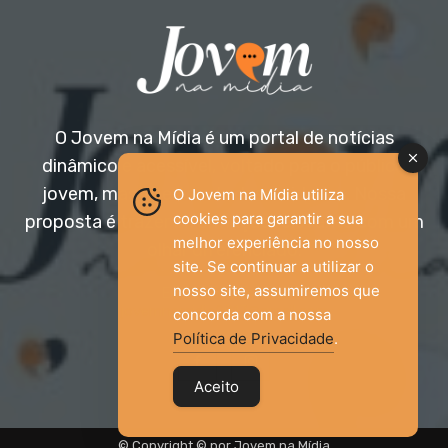
O Jovem na Mídia é um portal de notícias
dinâmico e acessível, voltado para o público
jovem, mas aberto a todas as idades. Nossa
O Jovem na Mídia utiliza
cookies para garantir a sua
proposta é trazer informação relevante com um
melhor experiência no nosso
olhar diferenciado.
site. Se continuar a utilizar o
nosso site, assumiremos que
Entre em contato:
jovemnamidia2017@gmail.com
concorda com a nossa
Política de Privacidade
.
Aceito
© Copyright © por Jovem na Mídia