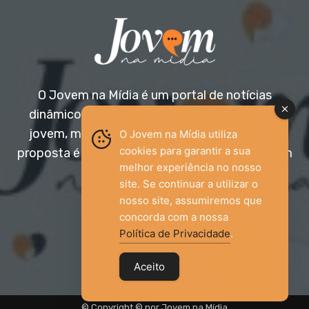
O Jovem na Mídia é um portal de notícias
dinâmico e acessível, voltado para o público
jovem, mas aberto a todas as idades. Nossa
O Jovem na Mídia utiliza
cookies para garantir a sua
proposta é trazer informação relevante com um
melhor experiência no nosso
olhar diferenciado.
site. Se continuar a utilizar o
nosso site, assumiremos que
Entre em contato:
jovemnamidia2017@gmail.com
concorda com a nossa
Política de Privacidade
.
Aceito
© Copyright © por Jovem na Mídia