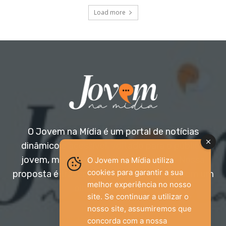
Load more
O Jovem na Mídia é um portal de notícias
dinâmico e acessível, voltado para o público
jovem, mas aberto a todas as idades. Nossa
O Jovem na Mídia utiliza
cookies para garantir a sua
proposta é trazer informação relevante com um
melhor experiência no nosso
olhar diferenciado.
site. Se continuar a utilizar o
nosso site, assumiremos que
Entre em contato:
jovemnamidia2017@gmail.com
concorda com a nossa