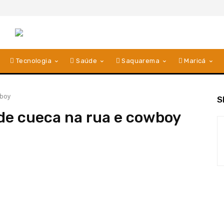
Tecnologia
Saúde
Saquarema
Maricá
wboy
S
o de cueca na rua e cowboy