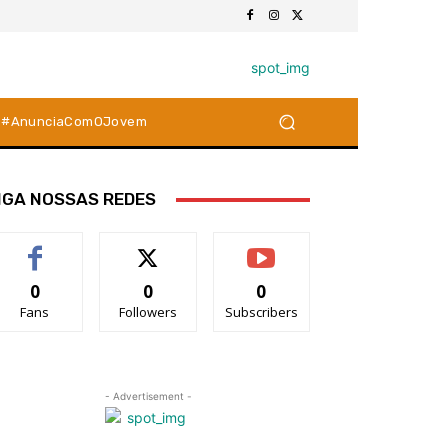
#AnunciaComOJovem
IGA NOSSAS REDES
0
0
0
Fans
Followers
Subscribers
- Advertisement -