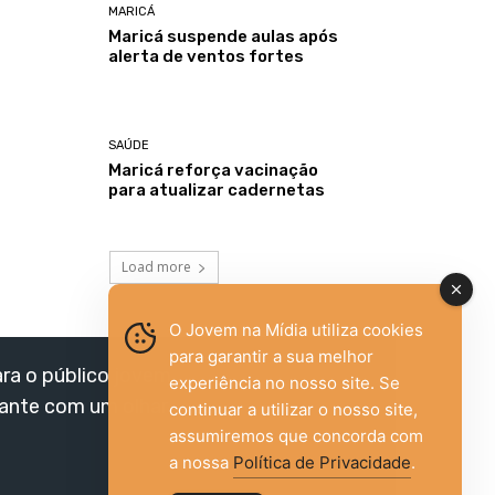
MARICÁ
Maricá suspende aulas após
alerta de ventos fortes
SAÚDE
Maricá reforça vacinação
para atualizar cadernetas
Load more
O Jovem na Mídia utiliza cookies
para garantir a sua melhor
ara o público jovem,
experiência no nosso site. Se
vante com um olhar
continuar a utilizar o nosso site,
assumiremos que concorda com
a nossa
Política de Privacidade
.