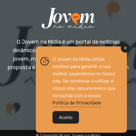
O Jovem na Mídia é um portal de notícias
dinâmico e acessível, voltado para o público
jovem, mas aberto a todas as idades. Nossa
O Jovem na Mídia utiliza
cookies para garantir a sua
proposta é trazer informação relevante com um
melhor experiência no nosso
olhar diferenciado.
site. Se continuar a utilizar o
nosso site, assumiremos que
Entre em contato:
jovemnamidia2017@gmail.com
concorda com a nossa
Política de Privacidade
.
Aceito
© Copyright © por Jovem na Mídia