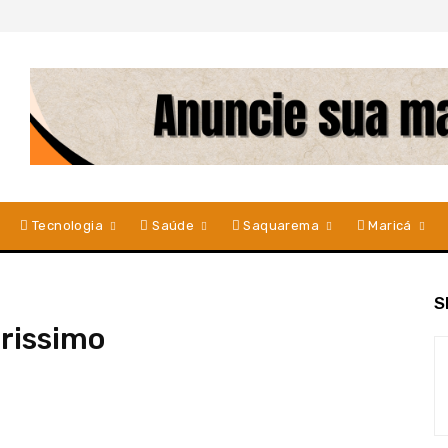
Tecnologia
Saúde
Saquarema
Maricá
S
rissimo