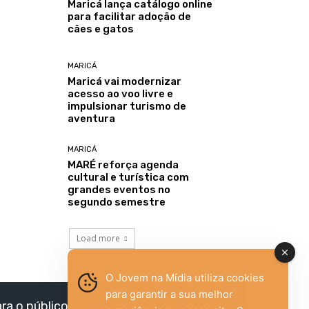
Maricá lança catálogo online
para facilitar adoção de
cães e gatos
MARICÁ
Maricá vai modernizar
acesso ao voo livre e
impulsionar turismo de
aventura
MARICÁ
MARÉ reforça agenda
cultural e turística com
grandes eventos no
segundo semestre
Load more
O Jovem na Mídia utiliza cookies
para garantir a sua melhor
ara o público jovem,