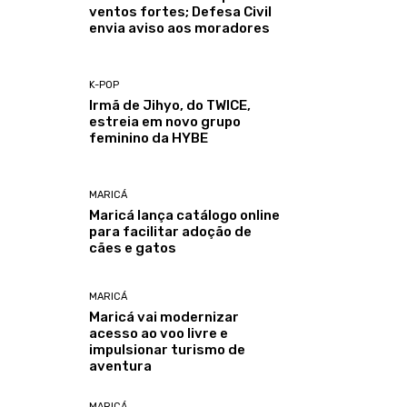
ventos fortes; Defesa Civil
envia aviso aos moradores
K-POP
Irmã de Jihyo, do TWICE,
estreia em novo grupo
feminino da HYBE
MARICÁ
Maricá lança catálogo online
para facilitar adoção de
cães e gatos
MARICÁ
Maricá vai modernizar
acesso ao voo livre e
impulsionar turismo de
aventura
MARICÁ