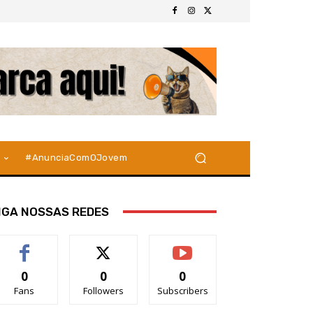
#AnunciaComOJovem
IGA NOSSAS REDES
0
0
0
Fans
Followers
Subscribers