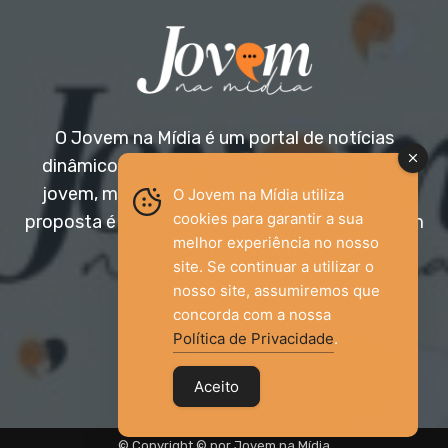
O Jovem na Mídia é um portal de notícias
dinâmico e acessível, voltado para o público
jovem, mas aberto a todas as idades. Nossa
O Jovem na Mídia utiliza
cookies para garantir a sua
proposta é trazer informação relevante com um
melhor experiência no nosso
olhar diferenciado.
site. Se continuar a utilizar o
nosso site, assumiremos que
Entre em contato:
jovemnamidia2017@gmail.com
concorda com a nossa
Política de Privacidade
.
Aceito
© Copyright © por Jovem na Mídia