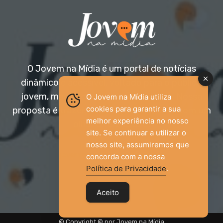
O Jovem na Mídia é um portal de notícias
dinâmico e acessível, voltado para o público
jovem, mas aberto a todas as idades. Nossa
O Jovem na Mídia utiliza
cookies para garantir a sua
proposta é trazer informação relevante com um
melhor experiência no nosso
olhar diferenciado.
site. Se continuar a utilizar o
nosso site, assumiremos que
Entre em contato:
jovemnamidia2017@gmail.com
concorda com a nossa
Política de Privacidade
.
Aceito
© Copyright © por Jovem na Mídia