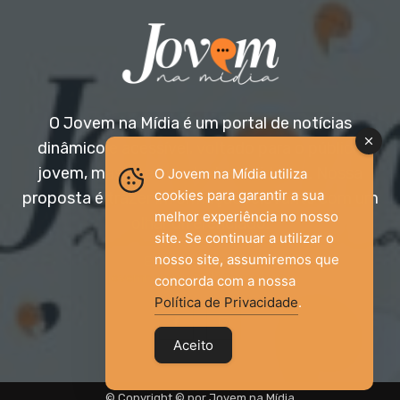
O Jovem na Mídia é um portal de notícias
dinâmico e acessível, voltado para o público
jovem, mas aberto a todas as idades. Nossa
O Jovem na Mídia utiliza
cookies para garantir a sua
proposta é trazer informação relevante com um
melhor experiência no nosso
olhar diferenciado.
site. Se continuar a utilizar o
nosso site, assumiremos que
Entre em contato:
jovemnamidia2017@gmail.com
concorda com a nossa
Política de Privacidade
.
Aceito
© Copyright © por Jovem na Mídia