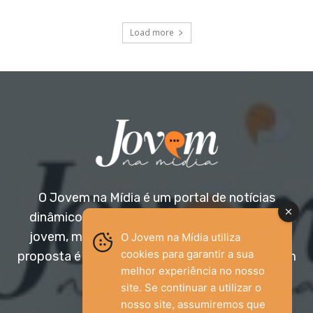
Load more
O Jovem na Mídia é um portal de notícias
dinâmico e acessível, voltado para o público
jovem, mas aberto a todas as idades. Nossa
O Jovem na Mídia utiliza
cookies para garantir a sua
proposta é trazer informação relevante com um
melhor experiência no nosso
olhar diferenciado.
site. Se continuar a utilizar o
nosso site, assumiremos que
Entre em contato: