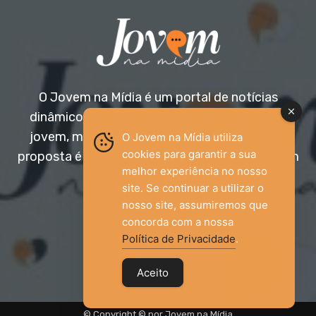
O Jovem na Mídia é um portal de notícias
dinâmico e acessível, voltado para o público
jovem, mas aberto a todas as idades. Nossa
O Jovem na Mídia utiliza
cookies para garantir a sua
proposta é trazer informação relevante com um
melhor experiência no nosso
olhar diferenciado.
site. Se continuar a utilizar o
nosso site, assumiremos que
Entre em contato:
jovemnamidia2017@gmail.com
concorda com a nossa
Política de Privacidade
.
Aceito
© Copyright © por Jovem na Mídia