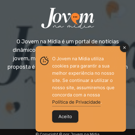
O Jovem na Mídia é um portal de notícias
dinâmico e acessível, voltado para o público
jovem, mas aberto a todas as idades. Nossa
O Jovem na Mídia utiliza
cookies para garantir a sua
proposta é trazer informação relevante com um
melhor experiência no nosso
olhar diferenciado.
site. Se continuar a utilizar o
nosso site, assumiremos que
Entre em contato:
jovemnamidia2017@gmail.com
concorda com a nossa
Política de Privacidade
.
Aceito
© Copyright © por Jovem na Mídia