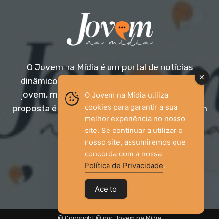
O Jovem na Mídia é um portal de notícias
dinâmico e acessível, voltado para o público
jovem, mas aberto a todas as idades. Nossa
O Jovem na Mídia utiliza
cookies para garantir a sua
proposta é trazer informação relevante com um
melhor experiência no nosso
olhar diferenciado.
site. Se continuar a utilizar o
nosso site, assumiremos que
Entre em contato:
jovemnamidia2017@gmail.com
concorda com a nossa
Política de Privacidade
.
Aceito
© Copyright © por Jovem na Mídia