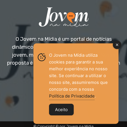
O Jovem na Mídia é um portal de notícias
dinâmico e acessível, voltado para o público
jovem, mas aberto a todas as idades. Nossa
O Jovem na Mídia utiliza
cookies para garantir a sua
proposta é trazer informação relevante com um
melhor experiência no nosso
olhar diferenciado.
site. Se continuar a utilizar o
nosso site, assumiremos que
Entre em contato:
jovemnamidia2017@gmail.com
concorda com a nossa
Política de Privacidade
.
Aceito
© Copyright © por Jovem na Mídia