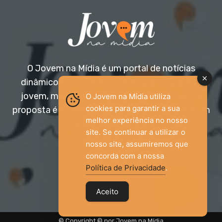
O Jovem na Mídia é um portal de notícias
dinâmico e acessível, voltado para o público
jovem, mas aberto a todas as idades. Nossa
O Jovem na Mídia utiliza
cookies para garantir a sua
proposta é trazer informação relevante com um
melhor experiência no nosso
olhar diferenciado.
site. Se continuar a utilizar o
nosso site, assumiremos que
Entre em contato:
jovemnamidia2017@gmail.com
concorda com a nossa
Política de Privacidade
.
Aceito
© Copyright © por Jovem na Mídia