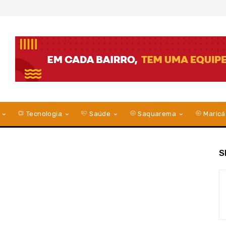
Tecnologia
Saúde
Saquarema
Maricá
S