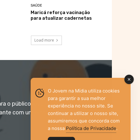
SAÚDE
Maricá reforça vacinação
para atualizar cadernetas
Load more
O Jovem na Mídia utiliza cookies
para garantir a sua melhor
ara o público jovem,
experiência no nosso site. Se
vante com um olhar
continuar a utilizar o nosso site,
assumiremos que concorda com
a nossa
Política de Privacidade
.