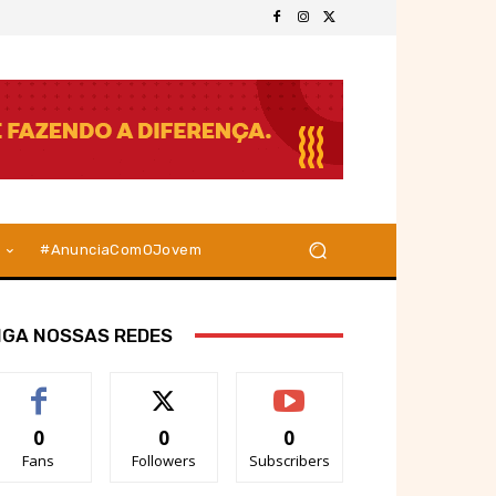
#AnunciaComOJovem
IGA NOSSAS REDES
0
0
0
Fans
Followers
Subscribers