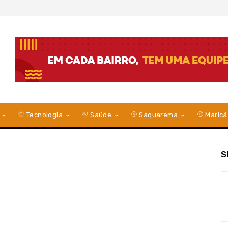
Tecnologia
Saúde
Saquarema
Maricá
S