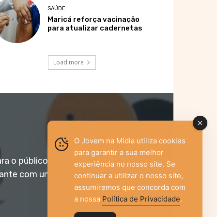
SAÚDE
Maricá reforça vacinação
para atualizar cadernetas
Load more
O Jovem na Mídia utiliza cookies
para garantir a sua melhor
ara o público jovem,
experiência no nosso site. Se
vante com um olhar
continuar a utilizar o nosso site,
assumiremos que concorda com
a nossa
Política de Privacidade
.