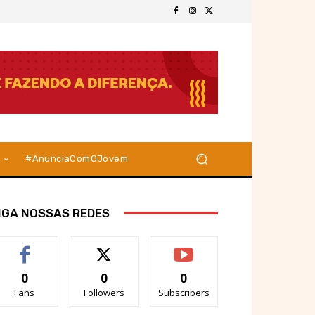
#AnunciaComOJovem
IGA NOSSAS REDES
0
0
0
Fans
Followers
Subscribers