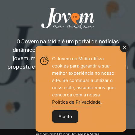
O Jovem na Mídia é um portal de notícias
dinâmico e acessível, voltado para o público
jovem, mas aberto a todas as idades. Nossa
O Jovem na Mídia utiliza
cookies para garantir a sua
proposta é trazer informação relevante com um
melhor experiência no nosso
olhar diferenciado.
site. Se continuar a utilizar o
nosso site, assumiremos que
Entre em contato:
jovemnamidia2017@gmail.com
concorda com a nossa
Política de Privacidade
.
Aceito
© Copyright © por Jovem na Mídia