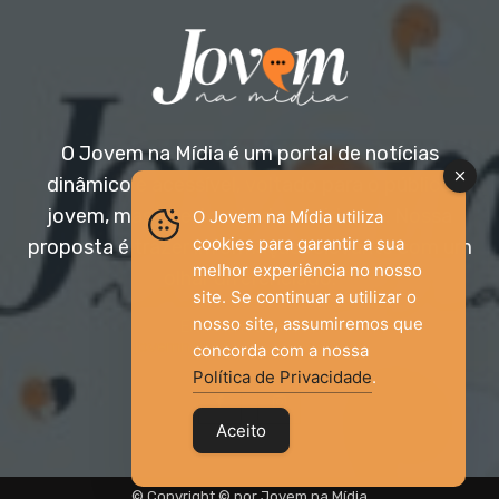
O Jovem na Mídia é um portal de notícias
dinâmico e acessível, voltado para o público
jovem, mas aberto a todas as idades. Nossa
O Jovem na Mídia utiliza
cookies para garantir a sua
proposta é trazer informação relevante com um
melhor experiência no nosso
olhar diferenciado.
site. Se continuar a utilizar o
nosso site, assumiremos que
Entre em contato:
jovemnamidia2017@gmail.com
concorda com a nossa
Política de Privacidade
.
Aceito
© Copyright © por Jovem na Mídia