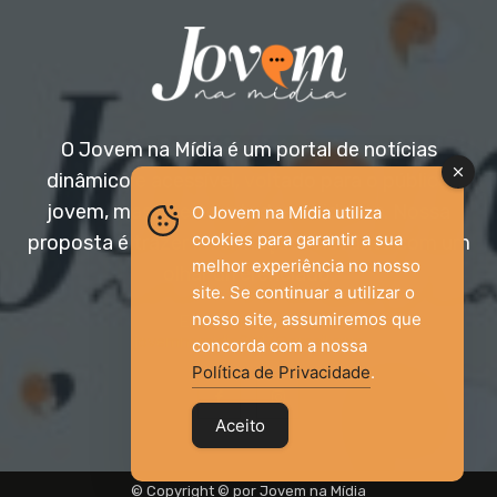
O Jovem na Mídia é um portal de notícias
dinâmico e acessível, voltado para o público
jovem, mas aberto a todas as idades. Nossa
O Jovem na Mídia utiliza
cookies para garantir a sua
proposta é trazer informação relevante com um
melhor experiência no nosso
olhar diferenciado.
site. Se continuar a utilizar o
nosso site, assumiremos que
Entre em contato:
jovemnamidia2017@gmail.com
concorda com a nossa
Política de Privacidade
.
Aceito
© Copyright © por Jovem na Mídia