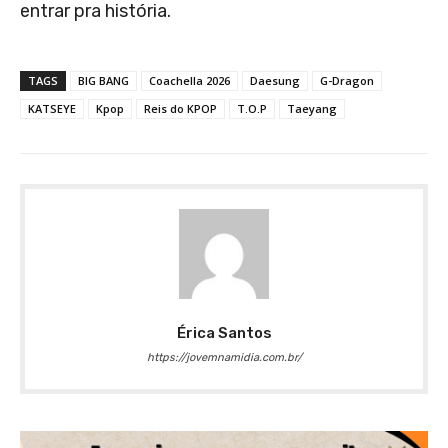
entrar pra história.
TAGS
BIG BANG
Coachella 2026
Daesung
G-Dragon
KATSEYE
Kpop
Reis do KPOP
T.O.P
Taeyang
Érica Santos
https://jovemnamidia.com.br/