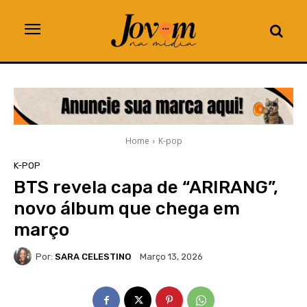
Home
K-pop
K-POP
BTS revela capa de “ARIRANG”,
novo álbum que chega em
março
Por:
SARA CELESTINO
Março 13, 2026