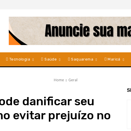
Tecnologia
Saúde
Saquarema
Maricá
Home
Geral
S
ode danificar seu
mo evitar prejuízo no