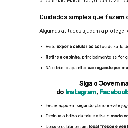
problemas. Mas então, o que fazer q
Cuidados simples que fazem 
Algumas atitudes ajudam a proteger o
Evite
expor o celular ao sol
ou deixá-lo d
Retire a capinha
, principalmente se for 
Não deixe o aparelho
carregando por mu
Siga o Jovem na
do
Instagram
,
Faceboo
Feche apps em segundo plano e evite jog
Diminua o brilho da tela e ative o
modo ec
Deixe o celular em um
local fresco e ven