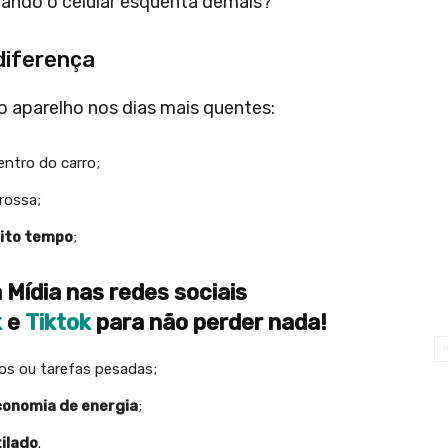
uando o celular esquenta demais?
diferença
 aparelho nos dias mais quentes:
entro do carro;
grossa;
ito tempo
;
 Mídia nas redes sociais
k
e
Tiktok
para não perder nada!
os ou tarefas pesadas;
onomia de energia
;
tilado
.