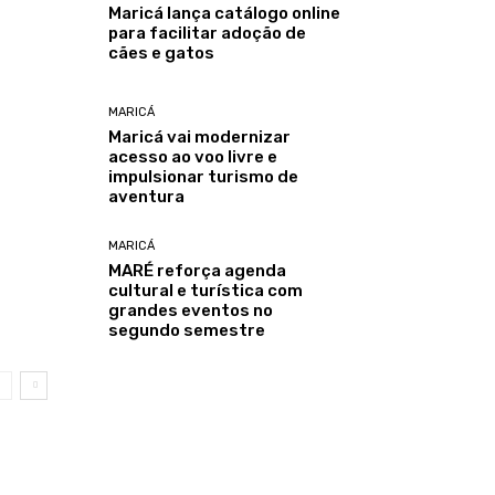
Maricá lança catálogo online
para facilitar adoção de
cães e gatos
MARICÁ
Maricá vai modernizar
acesso ao voo livre e
impulsionar turismo de
aventura
MARICÁ
MARÉ reforça agenda
cultural e turística com
grandes eventos no
segundo semestre