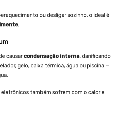
eraquecimento ou desligar sozinho, o ideal é
almente
.
hum
ode causar
condensação interna
, danificando
lador, gelo, caixa térmica, água ou piscina —
gua.
s eletrônicos também sofrem com o calor e