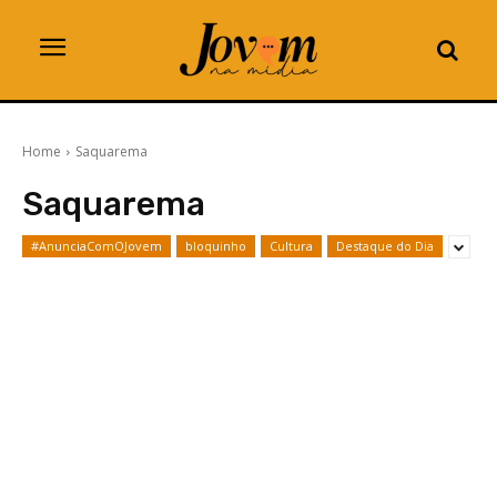
Home
Saquarema
Saquarema
#AnunciaComOJovem
bloquinho
Cultura
Destaque do Dia