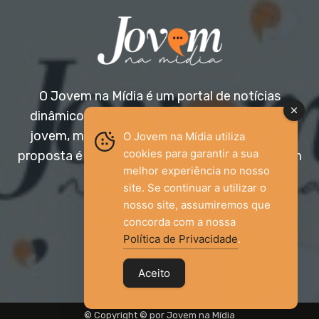
O Jovem na Mídia é um portal de notícias
dinâmico e acessível, voltado para o público
jovem, mas aberto a todas as idades. Nossa
O Jovem na Mídia utiliza
cookies para garantir a sua
proposta é trazer informação relevante com um
melhor experiência no nosso
olhar diferenciado.
site. Se continuar a utilizar o
nosso site, assumiremos que
Entre em contato:
jovemnamidia2017@gmail.com
concorda com a nossa
Política de Privacidade
.
Aceito
© Copyright © por Jovem na Mídia