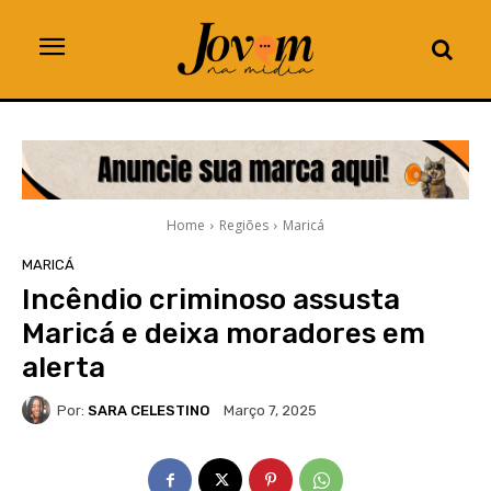
Home
Regiões
Maricá
MARICÁ
Incêndio criminoso assusta
Maricá e deixa moradores em
alerta
Por:
SARA CELESTINO
Março 7, 2025