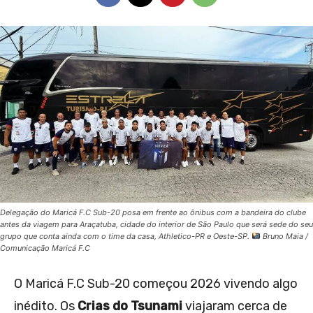
Delegação do Maricá F.C Sub-20 posa em frente ao ônibus com a bandeira do clube
antes da viagem para Araçatuba, cidade do interior de São Paulo que será sede do seu
grupo que conta ainda com o time da casa, Athletico-PR e Oeste-SP.
Bruno Maia /
Comunicação Maricá F.C
O Maricá F.C Sub-20 começou 2026 vivendo algo
inédito. Os
Crias do Tsunami
viajaram cerca de