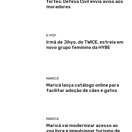
fortes; Defesa Civil envia aviso aos
moradores
K-POP
Irmã de Jihyo, do TWICE, estreia em
novo grupo feminino da HYBE
MARICÁ
Maricá lança catálogo online para
facilitar adoção de cães e gatos
MARICÁ
Maricá vai modernizar acesso ao
voo livre e impulsionar turismo de