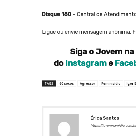
Disque 180
– Central de Atendimento
Ligue ou envie mensagem anônima. Fu
Siga o Jovem na 
do
Instagram
e
Face
TAGS
60 socos
Agressor
Feminicidio
Igor 
Érica Santos
https://jovemnamidia.com.br