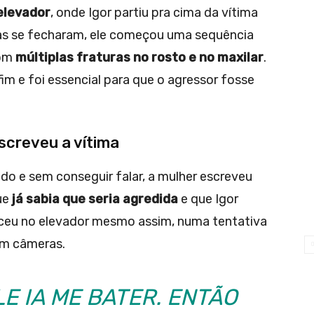
elevador
, onde Igor partiu pra cima da vítima
as se fecharam, ele começou uma sequência
com
múltiplas fraturas no rosto e no maxilar
.
fim e foi essencial para que o agressor fosse
escreveu a vítima
do e sem conseguir falar, a mulher escreveu
que
já sabia que seria agredida
e que Igor
neceu no elevador mesmo assim, numa tentativa
om câmeras.
LE IA ME BATER. ENTÃO