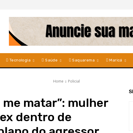
Tecnologia
Saúde
Saquarema
Maricá
Home
Policial
S
a me matar”: mulher
ex dentro de
 plano do agressor