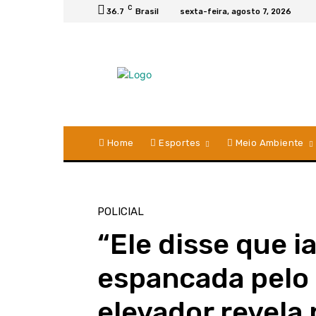
C
36.7
Brasil
sexta-feira, agosto 7, 2026
Home
Esportes
Meio Ambiente
POLICIAL
“Ele disse que i
espancada pelo 
elevador revela