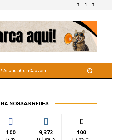
#AnunciaComOJovem
IGA NOSSAS REDES
100
9,373
100
Fans
Followers
Followers