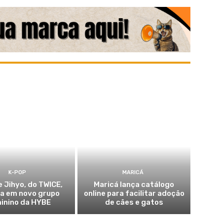
K-POP
MARICÁ
e Jihyo, do TWICE,
Maricá lança catálogo
ia em novo grupo
online para facilitar adoção
inino da HYBE
de cães e gatos