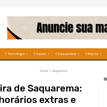
Tecnologia
Saúde
Saquarema
Maricá
Home
Saquarema
S
ira de Saquarema:
horários extras e