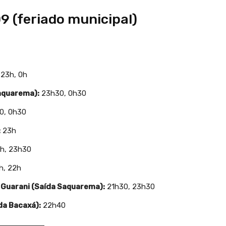
09 (feriado municipal)
23h, 0h
aquarema):
23h30, 0h30
0, 0h30
:
23h
h, 23h30
h, 22h
o Guarani (Saída Saquarema):
21h30, 23h30
ída Bacaxá):
22h40