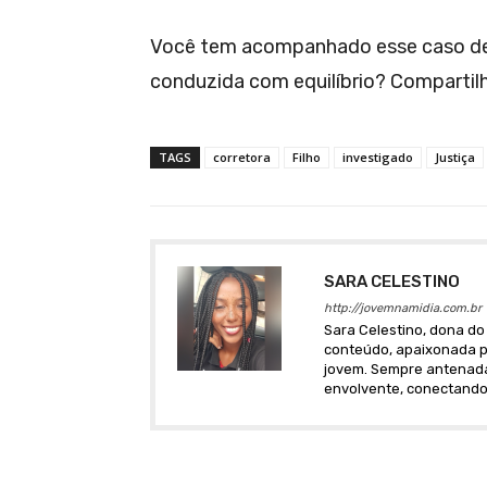
Você tem acompanhado esse caso desd
conduzida com equilíbrio? Compartil
TAGS
corretora
Filho
investigado
Justiça
SARA CELESTINO
http://jovemnamidia.com.br
Sara Celestino, dona do 
conteúdo, apaixonada po
jovem. Sempre antenada 
envolvente, conectando