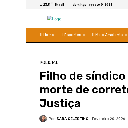
C
23.5
Brasil
domingo, agosto 9, 2026
Home
Esportes
Meio Ambiente
POLICIAL
Filho de síndico
morte de correto
Justiça
Por:
SARA CELESTINO
Fevereiro 20, 2026