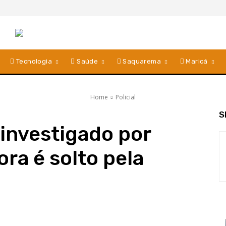
Tecnologia
Saúde
Saquarema
Maricá
Home
Policial
S
 investigado por
ra é solto pela