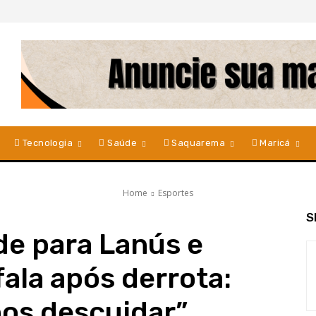
Tecnologia
Saúde
Saquarema
Maricá
Home
Esportes
S
e para Lanús e
ala após derrota:
os descuidar”