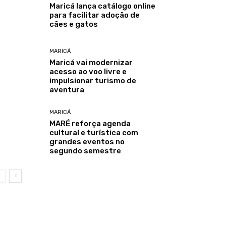
Maricá lança catálogo online
para facilitar adoção de
cães e gatos
MARICÁ
Maricá vai modernizar
acesso ao voo livre e
impulsionar turismo de
aventura
MARICÁ
MARÉ reforça agenda
cultural e turística com
grandes eventos no
segundo semestre