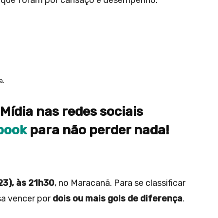
u que foram por cansaço e desempenho:
a.
Mídia nas redes sociais
book
para não perder nada!
23), às 21h30
, no Maracanã. Para se classificar
isa vencer por
dois ou mais gols de diferença
.