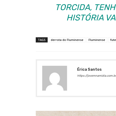
TORCIDA, TENH
HISTÓRIA VA
TAGS
derrota do Fluminense
Fluminense
fut
Érica Santos
https://jovemnamidia.com.br