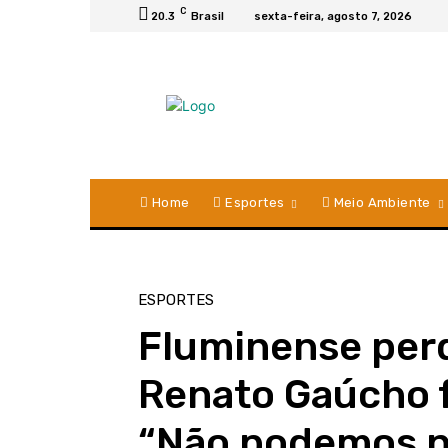
C
20.3
Brasil
sexta-feira, agosto 7, 2026
Home
Esportes
Meio Ambiente
ESPORTES
Fluminense perd
Renato Gaúcho f
“Não podemos n