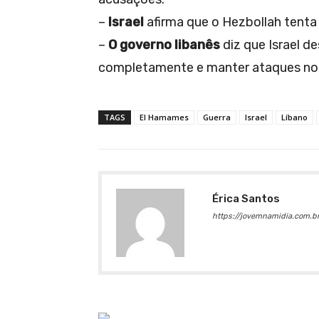
–
Israel
afirma que o Hezbollah tenta 
–
O governo libanês
diz que Israel d
completamente e manter ataques no 
TAGS
El Hamames
Guerra
Israel
Líbano
Érica Santos
https://jovemnamidia.com.br