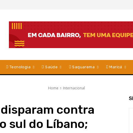
Tecnologia
Saúde
Saquarema
Maricá
Home
Internacional
S
l disparam contra
o sul do Líbano;