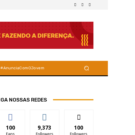
#AnunciaComOJovem
IGA NOSSAS REDES
100
9,373
100
Fans
Followers
Followers