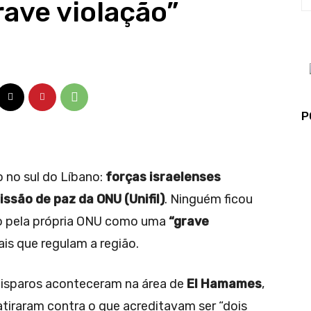
grave violação”
P
 no sul do Líbano:
forças israelenses
ssão de paz da ONU (Unifil)
. Ninguém ficou
ado pela própria ONU como uma
“grave
is que regulam a região.
 disparos aconteceram na área de
El Hamames
,
atiraram contra o que acreditavam ser “dois