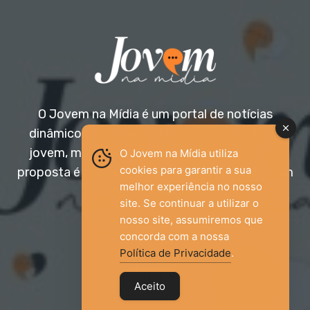
O Jovem na Mídia é um portal de notícias
dinâmico e acessível, voltado para o público
jovem, mas aberto a todas as idades. Nossa
O Jovem na Mídia utiliza
cookies para garantir a sua
proposta é trazer informação relevante com um
melhor experiência no nosso
olhar diferenciado.
site. Se continuar a utilizar o
nosso site, assumiremos que
Entre em contato:
jovemnamidia2017@gmail.com
concorda com a nossa
Política de Privacidade
.
Aceito