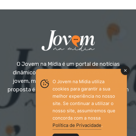
O Jovem na Mídia é um portal de notícias
dinâmico e acessível, voltado para o público
jovem, mas aberto a todas as idades. Nossa
O Jovem na Mídia utiliza
cookies para garantir a sua
proposta é trazer informação relevante com um
melhor experiência no nosso
olhar diferenciado.
site. Se continuar a utilizar o
nosso site, assumiremos que
Entre em contato:
jovemnamidia2017@gmail.com
concorda com a nossa
Política de Privacidade
.