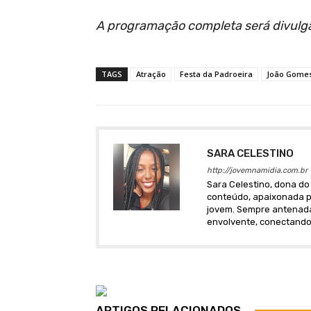
A programação completa será divulga
TAGS
Atração
Festa da Padroeira
João Gome
SARA CELESTINO
http://jovemnamidia.com.br
Sara Celestino, dona do 
conteúdo, apaixonada po
jovem. Sempre antenada 
envolvente, conectando
ARTIGOS RELACIONADOS