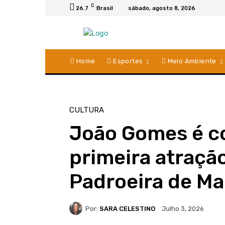
C
26.7
Brasil
sábado, agosto 8, 2026
Home
Esportes
Meio Ambiente
CULTURA
João Gomes é c
primeira atraçã
Padroeira de Ma
Por:
SARA CELESTINO
Julho 3, 2026