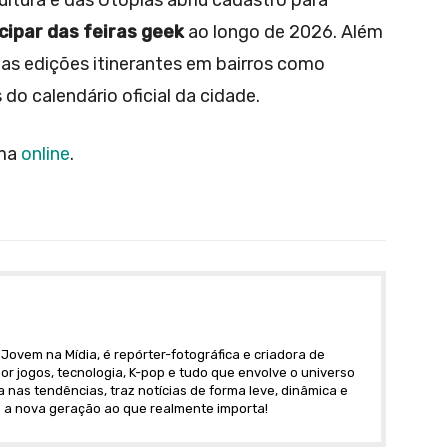
ultura e das Utopias abriu cadastro para
cipar das feiras geek
ao longo de 2026. Além
tas edições itinerantes em bairros como
do calendário oficial da cidade.
rma
online
.
Jovem na Mídia, é repórter-fotográfica e criadora de
r jogos, tecnologia, K-pop e tudo que envolve o universo
nas tendências, traz notícias de forma leve, dinâmica e
 a nova geração ao que realmente importa!