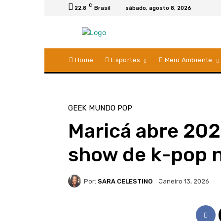
C
22.8
Brasil
sábado, agosto 8, 2026
Home
Esportes
Meio Ambiente
GEEK
MUNDO POP
Maricá abre 202
show de k-pop n
Por:
SARA CELESTINO
Janeiro 13, 2026