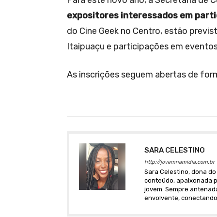
Para este novo ano, a Secretaria de C
expositores interessados em parti
do Cine Geek no Centro, estão previs
Itaipuaçu e participações em eventos 
As inscrições seguem abertas de fo
SARA CELESTINO
http://jovemnamidia.com.br
Sara Celestino, dona do 
conteúdo, apaixonada po
jovem. Sempre antenada 
envolvente, conectando