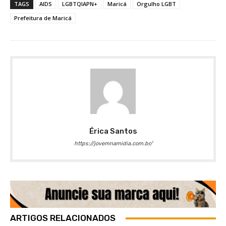
TAGS
AIDS
LGBTQIAPN+
Maricá
Orgulho LGBT
Prefeitura de Maricá
Érica Santos
https://jovemnamidia.com.br/
ARTIGOS RELACIONADOS