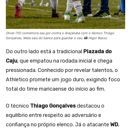
Oliver (10) comemora seu gol contra o Araçatuba com o técnico Thiago
Gonçalves. Meia saiu do banco para guardar o seu.
Higor Basso
Do outro lado está a tradicional
Piazada do
Caju
, que empatou na rodada inicial e chega
pressionada. Conhecido por revelar talentos, o
Athletico promete um jogo duro, exigindo foco
total do time maricaense do início ao fim.
O técnico
Thiago Gonçalves
destacou o
equilíbrio entre respeito ao adversário e
confiança no próprio elenco. Já o atacante
WD
,