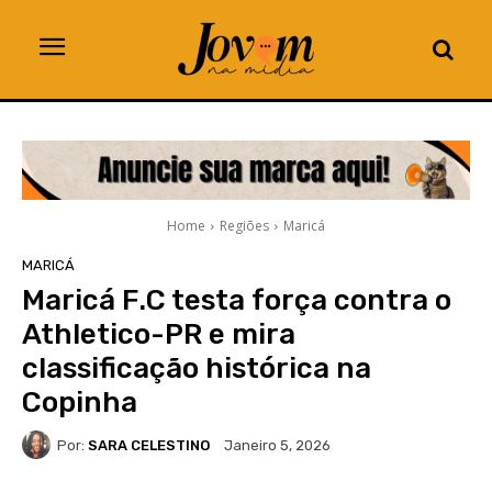
Home
Regiões
Maricá
MARICÁ
Maricá F.C testa força contra o
Athletico-PR e mira
classificação histórica na
Copinha
Por:
SARA CELESTINO
Janeiro 5, 2026