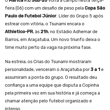
O
Maricá F.C Sub-20
volta a campo nesta terça-
feira (06) com um desafio de peso pela
Copa São
Paulo de Futebol Júnior
. Líder do Grupo 5 após
estrear com vitória, o Tsunami encara o
Athletico-PR
, às
21h
, no Estádio Adhemar de
Barros, em Araçatuba. Um novo triunfo deixa o
time muito perto da vaga na próxima fase.
Na estreia, os Crias do Tsunami mostraram
personalidade, venceram o Araçatuba por
3 a 1
e
assumiram a ponta do grupo. O resultado deu
confiança a uma equipe que disputa a Copinha
pela primeira vez em sua história e já começa a
chamar atenção pelo futebol organizado e
intenso.