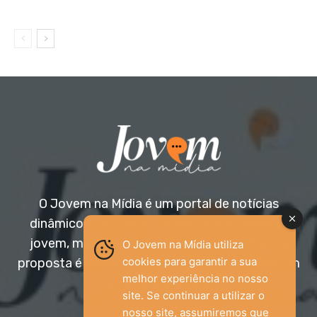
O Jovem na Mídia é um portal de notícias
dinâmico e acessível, voltado para o público
jovem, mas aberto a todas as idades. Nossa
O Jovem na Mídia utiliza
cookies para garantir a sua
proposta é trazer informação relevante com um
melhor experiência no nosso
olhar diferenciado.
site. Se continuar a utilizar o
nosso site, assumiremos que
Entre em contato: