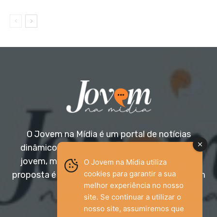
O Jovem na Mídia é um portal de notícias
dinâmico e acessível, voltado para o público
jovem, mas aberto a todas as idades. Nossa
O Jovem na Mídia utiliza
cookies para garantir a sua
proposta é trazer informação relevante com um
melhor experiência no nosso
olhar diferenciado.
site. Se continuar a utilizar o
nosso site, assumiremos que
Entre em contato: