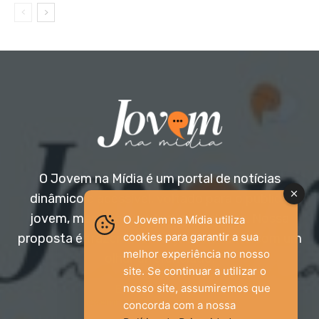
O Jovem na Mídia é um portal de notícias
dinâmico e acessível, voltado para o público
jovem, mas aberto a todas as idades. Nossa
O Jovem na Mídia utiliza
cookies para garantir a sua
proposta é trazer informação relevante com um
melhor experiência no nosso
olhar diferenciado.
site. Se continuar a utilizar o
nosso site, assumiremos que
Entre em contato:
jovemnamidia2017@gmail.com
concorda com a nossa